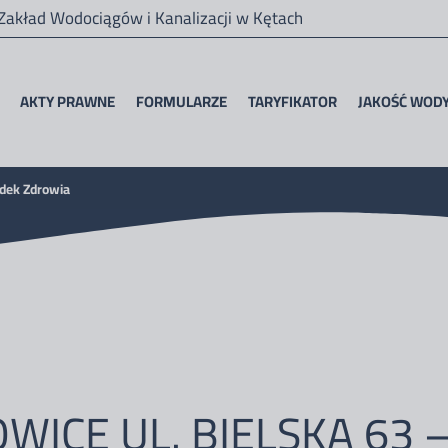
 Zakład Wodociągów i Kanalizacji w Kętach
AKTY PRAWNE
FORMULARZE
TARYFIKATOR
JAKOŚĆ WOD
odek Zdrowia
OWICE UL. BIELSKA 63