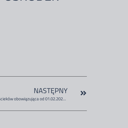
NASTĘPNY
Taryfa za dostarczanie wody i odprowadzanie ścieków obowiązująca od 01.02.2026 na okres 3 lat