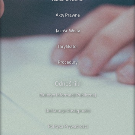
Akty Prawne
Jakość Wody
Taryfikator
Procedury
Odnośniki
Biuletyn Informacji Publicznej
Deklaracja Dostępności
Polityka Prywatności