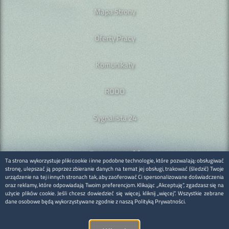
Mapa Strony
Oferty Pracy
Komunikaty
RODO
Sygnalista 24
Dostępność
Ta strona wykorzystuje pliki cookie i inne podobne technologie, które pozwalają: obsługiwać
Mapa strony
stronę, ulepszać ją poprzez zbieranie danych na temat jej obsługi, trakować (śledzić) Twoje
urządzenie na tej i innych stronach tak, aby zaoferować Ci spersonalizowane doświadczenia
Deklaracja dostepności
oraz reklamy, które odpowiadają Twoim preferencjom. Klikając „Akceptuję”, zgadzasz się na
użycie plików cookie. Jeśli chcesz dowiedzieć się więcej, kliknij „więcej”. Wszystkie zebrane
dane osobowe będą wykorzystywane zgodnie z naszą Polityką Prywatności.