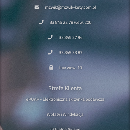
mzwik@mzwik-kety.com.pl
33 845 22 78 wew. 200
33 845 27 94
33 845 33 87
fax: wew. 10
Strefa Klienta
ePUAP - Elektroniczna skrzynka podawcza
Wpłaty i Windykacja
Aktualne Awarie